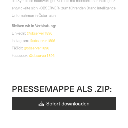
die Symbiose hochwertiger KI-Tools mit menschlicher Intelligenz
entwickelte sich »OBSERVER« zum führenden Brand Intelligence
Unternehmen in Österreich.
Bleiben wir in Verbindung:
LinkedIn:
@observer1896
Instagram:
@observer1896
TikTok:
@observer1896
Facebook:
@observer1896
PRESSEMAPPE ALS .ZIP:
Sofort downloaden