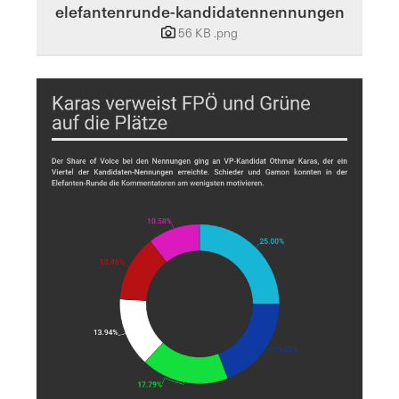
elefantenrunde-kandidatennennungen
56 KB
.png