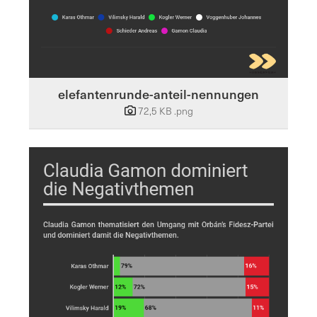
elefantenrunde-anteil-nennungen
72,5 KB
.png