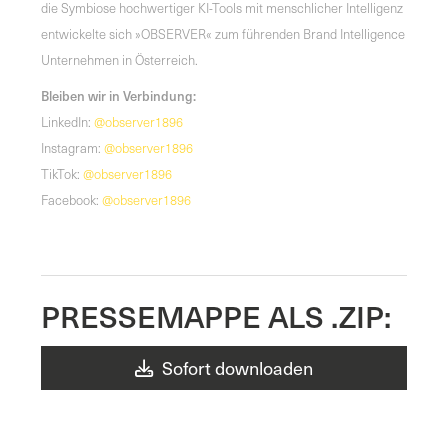
die Symbiose hochwertiger KI-Tools mit menschlicher Intelligenz
entwickelte sich »OBSERVER« zum führenden Brand Intelligence
Unternehmen in Österreich.
Bleiben wir in Verbindung:
LinkedIn:
@observer1896
Instagram:
@observer1896
TikTok:
@observer1896
Facebook:
@observer1896
PRESSEMAPPE ALS .ZIP:
Sofort downloaden