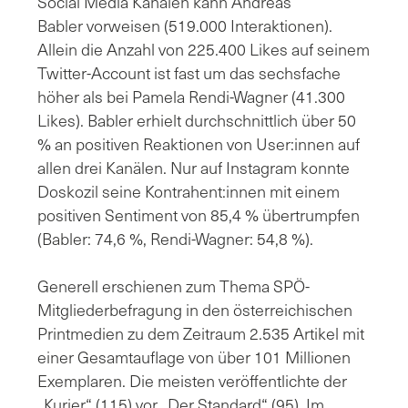
Social Media Kanälen kann Andreas
Babler vorweisen (519.000 Interaktionen).
Allein die Anzahl von 225.400 Likes auf seinem
Twitter-Account ist fast um das sechsfache
höher als bei Pamela Rendi-Wagner (41.300
Likes). Babler erhielt durchschnittlich über 50
% an positiven Reaktionen von User:innen auf
allen drei Kanälen. Nur auf Instagram konnte
Doskozil seine Kontrahent:innen mit einem
positiven Sentiment von 85,4 % übertrumpfen
(Babler: 74,6 %, Rendi-Wagner: 54,8 %).
Generell erschienen zum Thema SPÖ-
Mitgliederbefragung in den österreichischen
Printmedien zu dem Zeitraum 2.535 Artikel mit
einer Gesamtauflage von über 101 Millionen
Exemplaren. Die meisten veröffentlichte der
„Kurier“ (115) vor „Der Standard“ (95). Im