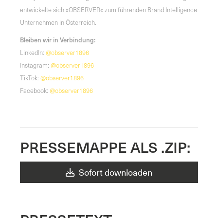
entwickelte sich »OBSERVER« zum führenden Brand Intelligence
Unternehmen in Österreich.
Bleiben wir in Verbindung:
LinkedIn:
@observer1896
Instagram:
@observer1896
TikTok:
@observer1896
Facebook:
@observer1896
PRESSEMAPPE ALS .ZIP:
Sofort downloaden