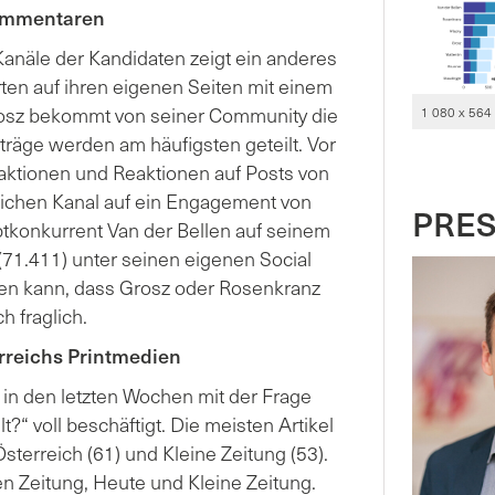
Kommentaren
Kanäle der Kandidaten zeigt ein anderes
ten auf ihren eigenen Seiten mit einem
osz bekommt von seiner Community die
1 080 x 564
räge werden am häufigsten geteilt. Vor
aktionen und Reaktionen auf Posts von
ichen Kanal auf ein Engagement von
PRE
ptkonkurrent Van der Bellen auf seinem
1.411) unter seinen eigenen Social
gen kann, dass Grosz oder Rosenkranz
h fraglich.
erreichs Printmedien
in den letzten Wochen mit der Frage
“ voll beschäftigt. Die meisten Artikel
Österreich (61) und Kleine Zeitung (53).
n Zeitung, Heute und Kleine Zeitung.