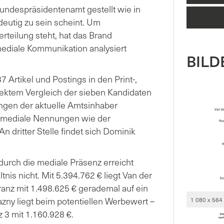
undespräsidentenamt gestellt wie in
eutig zu sein scheint. Um
rteilung steht, hat das Brand
diale Kommunikation analysiert
BILDE
Artikel und Postings in den Print-,
rektem Vergleich der sieben Kandidaten
ngen der aktuelle Amtsinhaber
le mediale Nennungen wie der
An dritter Stelle findet sich Dominik
durch die mediale Präsenz erreicht
tnis nicht. Mit 5.394.762 € liegt Van der
anz mit 1.498.625 € gerademal auf ein
zny liegt beim potentiellen Werbewert –
1 080 x 564
 3 mit 1.160.928 €.