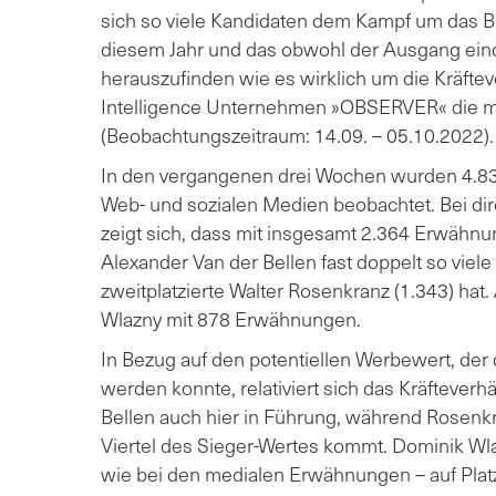
sich so viele Kandidaten dem Kampf um das B
diesem Jahr und das obwohl der Ausgang eind
herauszufinden wie es wirklich um die Kräfteve
Intelligence Unternehmen »OBSERVER« die me
(Beobachtungszeitraum: 14.09. – 05.10.2022).
In den vergangenen drei Wochen wurden 4.837 
Web- und sozialen Medien beobachtet. Bei di
zeigt sich, dass mit insgesamt 2.364 Erwähnu
Alexander Van der Bellen fast doppelt so vie
zweitplatzierte Walter Rosenkranz (1.343) hat. 
Wlazny mit 878 Erwähnungen.
In Bezug auf den potentiellen Werbewert, der 
werden konnte, relativiert sich das Kräfteverhäl
Bellen auch hier in Führung, während Rosenkr
Viertel des Sieger-Wertes kommt. Dominik Wla
wie bei den medialen Erwähnungen – auf Platz