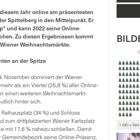
diesem Jahr online am präsentesten
r Spittelberg in den Mittelpunkt. Er
ipp“ und kann 2022 seine Online-
BILDE
fachen. Zu diesen Ergebnissen kommt
 Wiener Weihnachtsmärkte.
ten an der Spitze
9. November dominiert der Wiener
mehr als ein Viertel (25,8 %) aller Online-
er einen weiteren Weihnachtsmarkt-
tlich hinter sich.
 Rathausplatz (34 %) und Schloss
zum drittplatzierten Wiener Karlsplatz
1 080 x 564
ke mit 17,6 % nahezu schließen. Damit
er Gemeindebezirk seine Online-Präsenz,