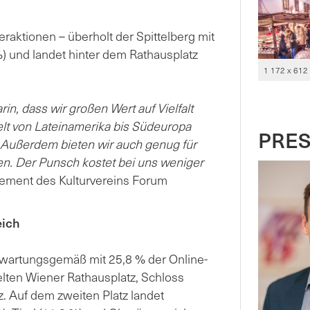
aktionen – überholt der Spittelberg mit
) und landet hinter dem Rathausplatz
1 172 x 612
in, dass wir großen Wert auf Vielfalt
elt von Lateinamerika bis Südeuropa
PRE
 Außerdem bieten wir auch genug für
en. Der Punsch kostet bei uns weniger
tement des Kulturvereins Forum
eich
rwartungsgemäß mit 25,8 % der Online-
lten Wiener Rathausplatz, Schloss
. Auf dem zweiten Platz landet