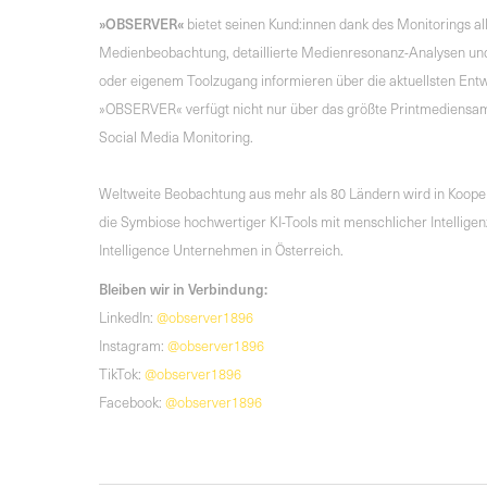
»OBSERVER«
bietet seinen Kund:innen dank des Monitorings a
Medienbeobachtung, detaillierte Medienresonanz-Analysen und
oder eigenem Toolzugang informieren über die aktuellsten Entwi
»OBSERVER« verfügt nicht nur über das größte Printmediensa
Social Media Monitoring.
Weltweite Beobachtung aus mehr als 80 Ländern wird in Koopera
die Symbiose hochwertiger KI-Tools mit menschlicher Intelli
Intelligence Unternehmen in Österreich.
Bleiben wir in Verbindung:
LinkedIn:
@observer1896
Instagram:
@observer1896
TikTok:
@observer1896
Facebook:
@observer1896