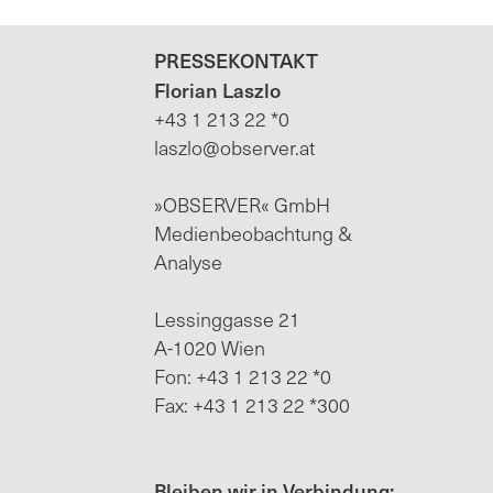
PRESSEKONTAKT
Florian Laszlo
+43 1 213 22 *0
laszlo@observer.at
»OBSERVER« GmbH
Medienbeobachtung &
Analyse
Lessinggasse 21
A-1020 Wien
Fon: +43 1 213 22 *0
Fax: +43 1 213 22 *300
Bleiben wir in Verbindung: