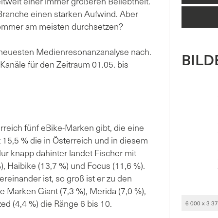
tweit einer immer größeren Beliebtheit.
Branche einen starken Aufwind. Aber
Sommer am meisten durchsetzen?
 neuesten Medienresonanzanalyse nach.
BILDE
anäle für den Zeitraum 01.05. bis
rreich fünf eBike-Marken gibt, die eine
t 15,5 % die in Österreich und in diesem
 knapp dahinter landet Fischer mit
%), Haibike (13,7 %) und Focus (11,6 %).
reinander ist, so groß ist er zu den
 Marken Giant (7,3 %), Merida (7,0 %),
ed (4,4 %) die Ränge 6 bis 10.
6 000 x 3 3