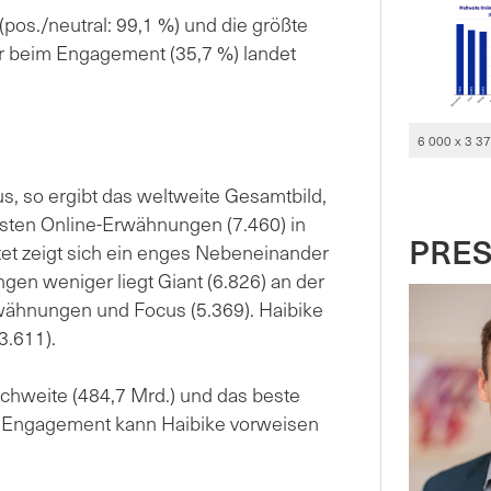
pos./neutral: 99,1 %) und die größte
Nur beim Engagement (35,7 %) landet
6 000 x 3 3
s, so ergibt das weltweite Gesamtbild,
isten Online-Erwähnungen (7.460) in
PRE
et zeigt sich ein enges Nebeneinander
gen weniger liegt Giant (6.826) an der
rwähnungen und Focus (5.369). Haibike
3.611).
eichweite (484,7 Mrd.) und das beste
te Engagement kann Haibike vorweisen