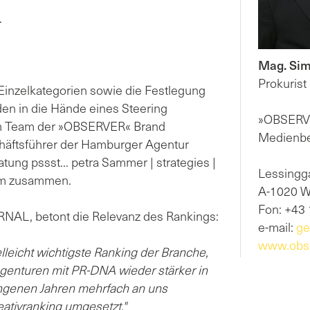
.
Mag. Si
Prokurist
 Einzelkategorien sowie die Festlegung
n in die Hände eines Steering
»OBSER
dem Team der »OBSERVER« Brand
Medienbe
chäftsführer der Hamburger Agentur
tung pssst... petra Sammer | strategies |
Lessingg
am zusammen.
A-1020 
Fon: +43 
NAL, betont die Relevanz des Rankings:
e-mail:
ge
www.obse
leicht wichtigste Ranking der Branche,
Agenturen mit PR-DNA wieder stärker in
angenen Jahren mehrfach an uns
ativranking umgesetzt."