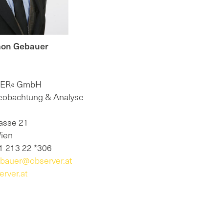
mon Gebauer
VER« GmbH
obachtung & Analyse
asse 21
Wien
1 213 22 *306
bauer@observer.at
rver.at