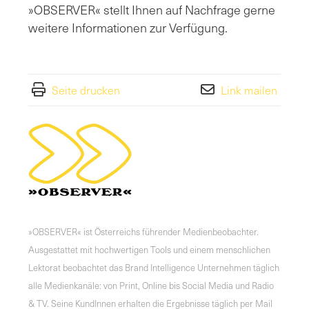
»OBSERVER« stellt Ihnen auf Nachfrage gerne
weitere Informationen zur Verfügung.
Seite drucken
Link mailen
»OBSERVER« ist Österreichs führender Medienbeobachter.
Ausgestattet mit hochwertigen Tools und einem menschlichen
Lektorat beobachtet das Brand Intelligence Unternehmen täglich
alle Medienkanäle: von Print, Online bis Social Media und Radio
& TV. Seine KundInnen erhalten die Ergebnisse täglich per Mail