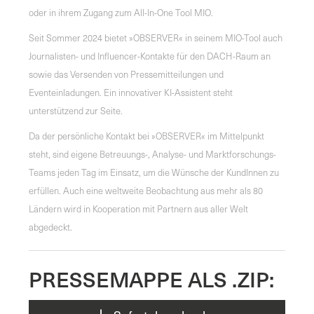
oder in ihrem Zugang zum All-In-One Tool MIO.
Seit Sommer 2024 bietet »OBSERVER« in seinem MIO-Tool auch
Journalisten- und Influencer-Kontakte für den DACH-Raum an
sowie das Versenden von Pressemitteilungen und
Eventeinladungen. Ein innovativer KI-Assistent steht
unterstützend zur Seite.
Da der persönliche Kontakt bei »OBSERVER« im Mittelpunkt
steht, sind eigene Betreuungs-, Analyse- und Marktforschungs-
Teams jeden Tag im Einsatz, um die Wünsche der KundInnen zu
erfüllen. Auch eine weltweite Beobachtung aus mehr als 80
Ländern wird in Kooperation mit Partnern aus aller Welt
abgedeckt.
PRESSEMAPPE ALS .ZIP: