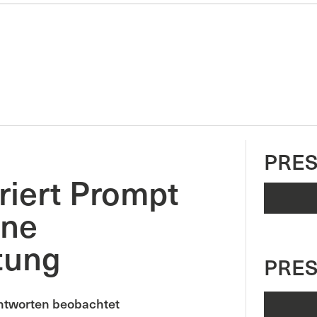
PRES
iert Prompt
ine
tung
PRE
ntworten beobachtet