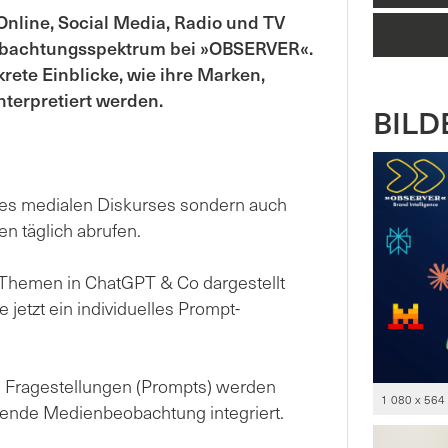
Online, Social Media, Radio und TV
eobachtungsspektrum bei »OBSERVER«.
ete Einblicke, wie ihre Marken,
nterpretiert werden.
BILDE
il des medialen Diskurses sondern auch
n täglich abrufen.
 Themen in ChatGPT & Co dargestellt
jetzt ein individuelles Prompt-
e Fragestellungen (Prompts) werden
1 080 x 564
ehende Medienbeobachtung integriert.