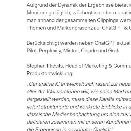
Aufgrund der Dynamik der Ergebnisse bietet
Monitorings täglich, wöchentlich oder monatl
man anhand der gesammelten Clippings wertvol
Themen und Markenpräsenz auf ChatGPT & 
Berücksichtigt werden neben ChatGPT aktuel
Pilot, Perplexity, Mistral, Claude und Grok.
Stephan Ifkovits, Head of Marketing & Commun
Produktentwicklung:
„Generative KI entwickelt sich rasant zur neu
aller Art. Wer verstehen will, wie seine Mar
dargestellt werden, muss diese Kanäle mitbe
liefert strukturierte und konkrete Einblicke i
klassische Medienbeobachtung um eine zukun
definieren zusammen mit unseren KundInnen 
die Ergebnisse in gewohnter Qualität."