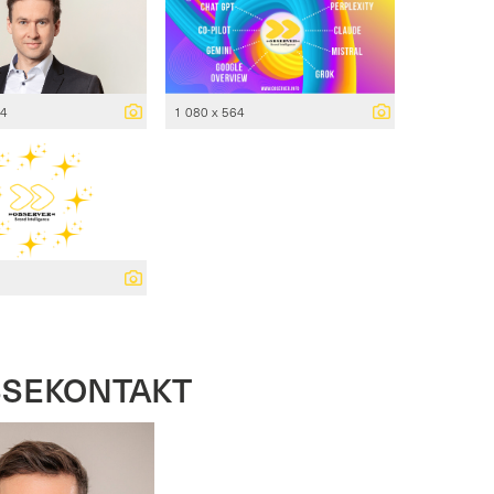
34
1 080 x 564
SSEKONTAKT