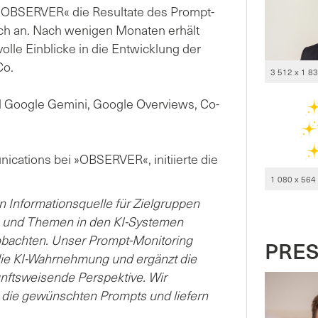
 »OBSERVER« die Resultate des Prompt-
ich an. Nach wenigen Monaten erhält
le Einblicke in die Entwicklung der
Co.
3 512 x 1 8
l Google Gemini, Google Overviews, Co-
ications bei »OBSERVER«, initiierte die
1 080 x 564
en Informationsquelle für Zielgruppen
ken und Themen in den KI-Systemen
obachten. Unser Prompt-Monitoring
PRE
n die KI-Wahrnehmung und ergänzt die
ftsweisende Perspektive. Wir
die gewünschten Prompts und liefern