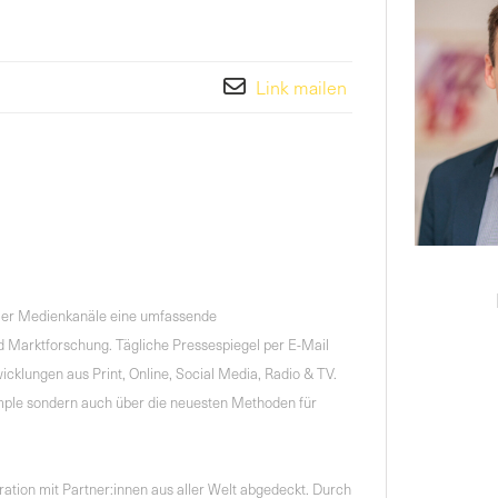
Link mailen
ller Medienkanäle eine umfassende
 Marktforschung. Tägliche Pressespiegel per E-Mail
cklungen aus Print, Online, Social Media, Radio & TV.
mple sondern auch über die neuesten Methoden für
tion mit Partner:innen aus aller Welt abgedeckt. Durch