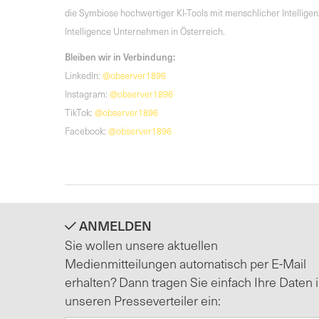
die Symbiose hochwertiger KI-Tools mit menschlicher Intelli
Intelligence Unternehmen in Österreich.
Bleiben wir in Verbindung:
LinkedIn:
@observer1896
Instagram:
@observer1896
TikTok:
@observer1896
Facebook:
@observer1896
ANMELDEN
Sie wollen unsere aktuellen
Medienmitteilungen automatisch per E-Mail
erhalten? Dann tragen Sie einfach Ihre Daten 
unseren Presseverteiler ein: