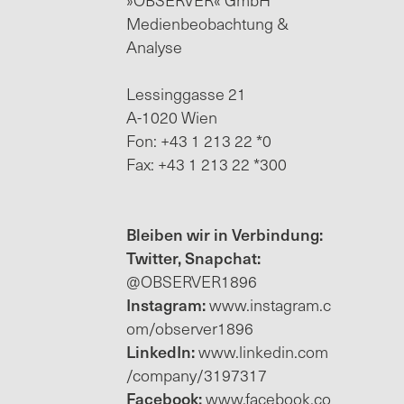
Medienbeobachtung &
Analyse
Lessinggasse 21
A-1020 Wien
Fon: +43 1 213 22 *0
Fax: +43 1 213 22 *300
Bleiben wir in Verbindung:
Twitter, Snapchat:
@OBSERVER1896
Instagram:
www.instagram.c
om/observer1896
LinkedIn:
www.linkedin.com
/company/3197317
Facebook:
www.facebook.co