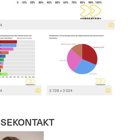
24
24
3 728 x 3 024
SSEKONTAKT