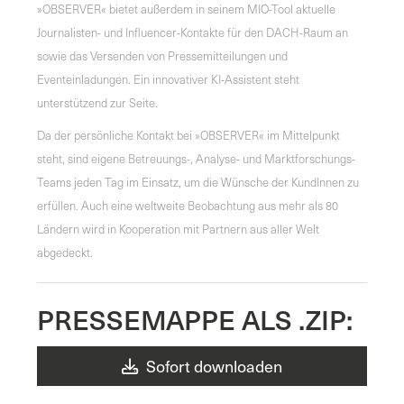
»OBSERVER« bietet außerdem in seinem MIO-Tool aktuelle
Journalisten- und Influencer-Kontakte für den DACH-Raum an
sowie das Versenden von Pressemitteilungen und
Eventeinladungen. Ein innovativer KI-Assistent steht
unterstützend zur Seite.
Da der persönliche Kontakt bei »OBSERVER« im Mittelpunkt
steht, sind eigene Betreuungs-, Analyse- und Marktforschungs-
Teams jeden Tag im Einsatz, um die Wünsche der KundInnen zu
erfüllen. Auch eine weltweite Beobachtung aus mehr als 80
Ländern wird in Kooperation mit Partnern aus aller Welt
abgedeckt.
PRESSEMAPPE ALS .ZIP:
Sofort downloaden