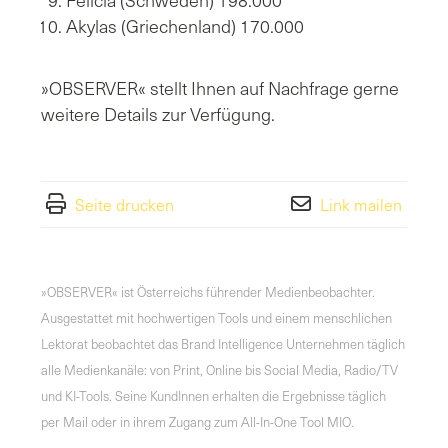
Akylas (Griechenland) 170.000
»OBSERVER« stellt Ihnen auf Nachfrage gerne
weitere Details zur Verfügung.
Seite drucken
Link mailen
»OBSERVER« ist Österreichs führender Medienbeobachter.
Ausgestattet mit hochwertigen Tools und einem menschlichen
Lektorat beobachtet das Brand Intelligence Unternehmen täglich
alle Medienkanäle: von Print, Online bis Social Media, Radio/TV
und KI-Tools. Seine KundInnen erhalten die Ergebnisse täglich
per Mail oder in ihrem Zugang zum All-In-One Tool MIO.